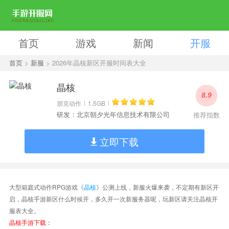
首页
游戏
新闻
开服
首页
>
新服
> 2026年晶核新区开服时间表大全
晶核
8.9
朋克动作
1.5GB
研发：北京朝夕光年信息技术有限公司
推荐指数
立即下载
大型箱庭式动作RPG游戏《
晶核
》公测上线，新服火爆来袭，不定期有新区开
启，晶核手游新区什么时候开，多久开一次新服务器呢，玩新区请关注晶核开
服表大全。
晶核手游
下载：