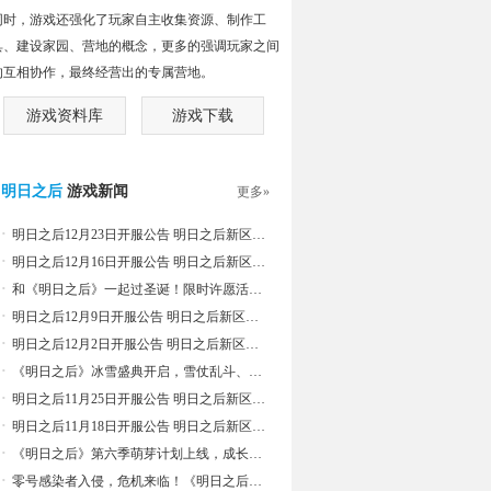
同时，游戏还强化了玩家自主收集资源、制作工
具、建设家园、营地的概念，更多的强调玩家之间
的互相协作，最终经营出的专属营地。
游戏资料库
游戏下载
明日之后
游戏新闻
更多»
·
明日之后12月23日开服公告 明日之后新区麋鹿角开启
·
明日之后12月16日开服公告 明日之后新区宝石岭开启
·
和《明日之后》一起过圣诞！限时许愿活动、时装和家具温暖上线
·
明日之后12月9日开服公告 明日之后新区破晓岛开启
·
明日之后12月2日开服公告 明日之后新区迷雾林开启
·
《明日之后》冰雪盛典开启，雪仗乱斗、雪人大赛等你加入!
·
明日之后11月25日开服公告 明日之后新区畸变者开启
·
明日之后11月18日开服公告 明日之后新区破晓岛开启
·
《明日之后》第六季萌芽计划上线，成长援助来袭！
·
零号感染者入侵，危机来临！《明日之后》第六季今日上线