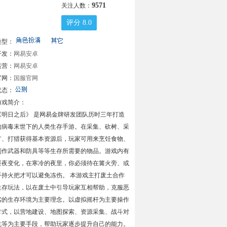
9571
关注人数：
评分 8.0
类型：
开发：
网易安卓
运营：
网易安卓
官网：
国服官网
状态：
游戏简介：
《明日之后》 是网易金牌研发团队历时三年打造
的病毒末世下的人类生存手游。在采集、砍树、采
矿、打猎获得基本资源后，玩家可用来烹饪食物、
制作武器和防具等等生存所需要的物品。游戏内有
昼夜变化，在寒冷的夜里，你必须待在篝火旁、或
手持火把才可以避免冻伤。 本游戏主打废土合作
生存玩法，以在废土中引导玩家互相帮助，克服恶
劣的生存环境为主要理念。以虚拟摇杆为主要操作
方式，以营地建设、地图探索、资源采集、战斗对
抗等为主要手段，帮助玩家逐步提升自己的能力。