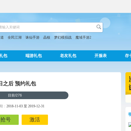
问道
全民江湖
诛仙手游
晶核
梦幻模拟战
魔域手游2
礼包
端游礼包
老友礼包
开服表
存
日之后 预约礼包
目前
/
276
期：
2018-11-03 至 2019-12-31
抢号
激活