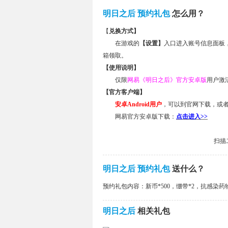
明日之后 预约礼包
怎么用？
【
兑换方式】
在游戏的
【设置】
入口进入账号信息面板
箱领取。
【使用说明】
仅限
网易《明日之后》官方安卓版
用户激
【官方客户端】
安卓Android用户
，可以到官网下载，或者
网易官方安卓版下载：
点击进入>>
扫描
明日之后 预约礼包
送什么？
预约礼包内容：新币*500，绷带*2，抗感染药物
明日之后
相关礼包