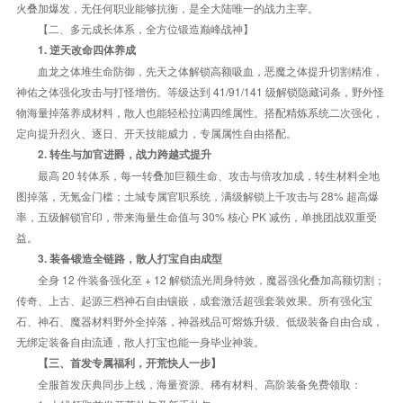
火叠加爆发，无任何职业能够抗衡，是全大陆唯一的战力主宰。
【二、多元成长体系，全方位锻造巅峰战神】
1. 逆天改命四体养成
血龙之体堆生命防御，先天之体解锁高额吸血，恶魔之体提升切割精准，
神佑之体强化攻击与打怪增伤。等级达到 41/91/141 级解锁隐藏词条，野外怪
物海量掉落养成材料，散人也能轻松拉满四维属性。搭配精炼系统二次强化，
定向提升烈火、逐日、开天技能威力，专属属性自由搭配。
2. 转生与加官进爵，战力跨越式提升
最高 20 转体系，每一转叠加巨额生命、攻击与倍攻加成，转生材料全地
图掉落，无氪金门槛；土城专属官职系统，满级解锁上千攻击与 28% 超高爆
率，五级解锁官印，带来海量生命值与 30% 核心 PK 减伤，单挑团战双重受
益。
3. 装备锻造全链路，散人打宝自由成型
全身 12 件装备强化至 + 12 解锁流光周身特效，魔器强化叠加高额切割；
传奇、上古、起源三档神石自由镶嵌，成套激活超强套装效果。所有强化宝
石、神石、魔器材料野外全掉落，神器残品可熔炼升级、低级装备自由合成，
无绑定装备自由流通，散人打宝也能一身毕业神装。
【三、首发专属福利，开荒快人一步】
全服首发庆典同步上线，海量资源、稀有材料、高阶装备免费领取：