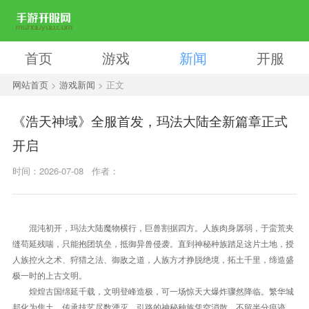
首页
游戏
新闻
开服
网站首页
>
游戏新闻
> 正文
《浩天神域》全服首发，玛法大陆全新篇章正式
开启
时间：2026-07-08
作者：
混沌初开，玛法大陆魔物横行，巨兽割据四方。人族肉身孱弱，于蛮荒夹
缝苟延残喘，只能抱团筑垒，抵御异兽侵袭。直到神秘种族踏足这片土地，授
人族控火之术、狩猎之法、御敌之道，人族方才挣脱绝境，拓土千里，缔造盛
极一时的上古文明。
煌煌古国绵延千载，文明登峰造极，可一场惊天大爆炸骤然降临。繁华城
邦化为焦土，传承技艺尽数湮灭，引路的神秘种族凭空消散，不留半分痕迹。