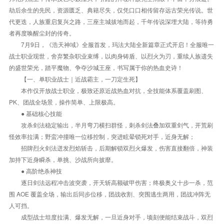
劫后余生的先民，资源匮乏、典籍尽失，仅凭口口相传留存远古荣光传说。世
代更迭，人族重启复兴之路，三座主城拔地而起，千年传说深埋大陆，等待勇
者再度唤醒尘封的传奇。
7月9日，《浩天神域》全服首发，玛法大陆全新篇章正式开启！全服唯一
战士职业现世，舍弃繁杂职业束缚，以肉身铸盾、以烈火为刃，重续人族遗失
的盛世荣光，踏平魔物、争夺沙城王座，书写属于你的热血史诗！
【一、单职业战士｜近战霸主，一刀定生死】
本作仅开放战士职业，极致还原近战热血对抗，全技能体系覆盖刷图、
PK、团战全场景，操作简单、上限极高。
● 基础核心技能
攻杀剑法稳定输出，半月弯刀横扫群怪，刺杀剑法叠加双重剑气，开荒刷
怪效率拉满；野蛮冲撞唯一位移控制，突进眩晕锁死对手，近身无解；
招牌烈火剑法迸发烈焰斩击，后期解锁双烈火爆发，伤害直接翻倍，神装
加持下近身瞬杀，单挑、沙战所向披靡。
● 高阶绝杀神技
逐日剑法远程冲击波突袭，开天斩高额破甲伤害；终极奥义十步一杀，范
围 AOE 覆盖全场，输出后同步位移，团战收割、突围逃生两用，团战冲阵无
人可挡。
成型战士坦度拉满、爆发无解，一旦近身对手，顷刻便能结束战斗，双烈