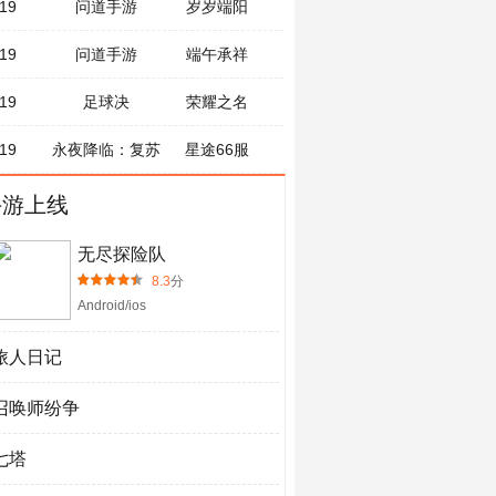
19
问道手游
岁岁端阳
19
问道手游
端午承祥
19
足球决
荣耀之名
19
永夜降临：复苏
星途66服
手游上线
无尽探险队
8.3
分
Android/ios
旅人日记
召唤师纷争
七塔