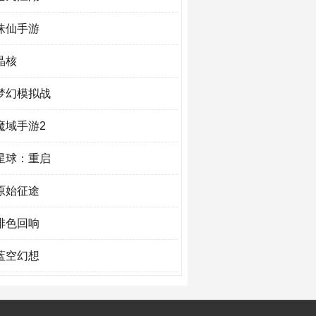
诛仙手游
晶核
梦幻模拟战
魔域手游2
星球：重启
原始征途
绯色回响
蓝空幻想