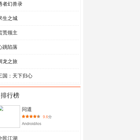
勇者幻兽录
求生之城
蛮荒领主
心跳陷落
驯龙之旅
三国：天下归心
门排行榜
问道
9.6
分
Android/ios
全民江湖