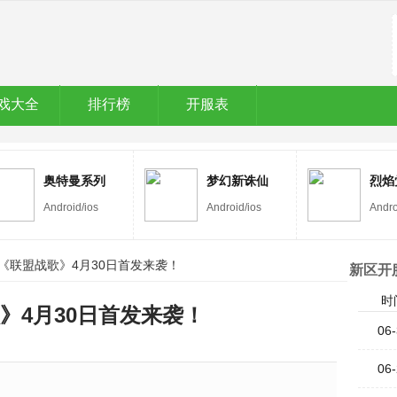
戏大全
排行榜
开服表
奥特曼系列
梦幻新诛仙
烈焰
OL
Android/ios
Android/ios
Andro
《联盟战歌》4月30日首发来袭！
新区开
时
》4月30日首发来袭！
06-
06-