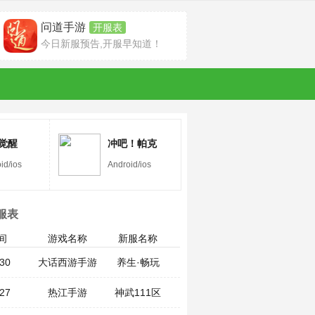
问道手游
开服表
今日新服预告,开服早知道！
觉醒
冲吧！帕克
id/ios
Android/ios
服表
间
游戏名称
新服名称
30
大话西游手游
养生·畅玩
27
热江手游
神武111区