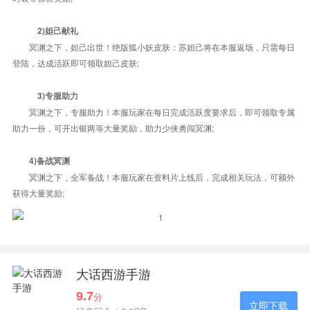
2)妲己献礼
冥渊之下，妲己出世！绝版狐小妖皮肤：苏妲己将在本服返场，只需每日
登陆，达成活跃即可领取妲己皮肤;
3)专服助力
冥渊之下，专服助力！本服玩家在每日完成活跃度要求后，即可领取专属
助力一份，可开出银两等大量奖励，助力少侠勇闯冥渊;
4)备战冥渊
冥渊之下，全军备战！本服玩家在资料片上线后，完成相关玩法，可额外
获得大量奖励;
大话西游手游
9.7
分
立即下载