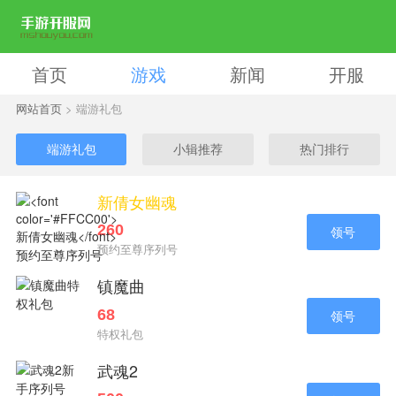
首页
游戏
新闻
开服
网站首页
> 端游礼包
端游礼包
小辑推荐
热门排行
新倩女幽魂
260
领号
预约至尊序列号
镇魔曲
68
领号
特权礼包
武魂2