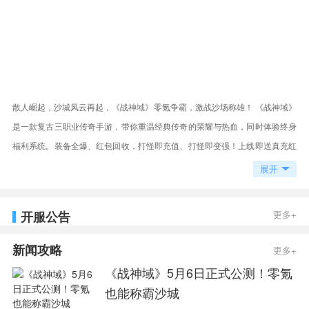
散人崛起，沙城风云再起，《战神域》零氪争霸，激战沙场称雄！ 《战神域》
是一款复古三职业传奇手游，带你重温经典传奇的荣耀与热血，同时体验终身
福利系统。装备全爆、红包回收，打怪即充值、打怪即变强！上线即送真充红
包，红包直接激活累计充值活动，攻速、属性、特权全解锁！VIP完全靠打怪
展开
升级，不花钱也能解锁满级VIP，重燃曾经的攻沙激情，兄弟集结，再战沙
城！
开服公告
更多+
新闻攻略
更多+
《战神域》5月6日正式公测！零氪
也能称霸沙城