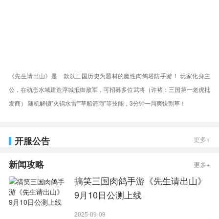
《先生请出山》是一款以三国历史为题材的魔性肉鸽塔防手游！ 玩家化身主
公，在动态水域建造浮城抵御敌军，可招募多位武将（许褚：三国第一老虎批
发商） 随机解锁"火锅水雷""草船箭雨"等技能，3分钟一局爽快割草！
开服公告
更多+
新闻攻略
更多+
搞笑三国肉鸽手游《先生请出山》
9月10日公测上线
2025-09-09