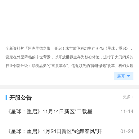
全新资料片「阿克里德之影」开启！末世放飞科幻生存RPG《星球：重启》，
设定在外星降临的末世背景，以开放世界生存为核心体验，进行了大刀阔斧的
行业创新升级：颠覆品类的“画质革命”、遥遥领先的“降肝减氪”改革、科幻大咖
共创的世界观、搭载“战甲”的射击作战系统，独特的“人工岛”建造和社交玩
展开
法......
开服公告
更多+
《星球：重启》11月14日新区“二载星
11-14
途”开服公告
《星球：重启》1月24日新区“蛇舞春风”开
01-24