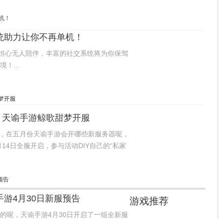
统助力让你不再单机！
必担心无人陪伴，丰富的社交系统将为你保驾
！...
表，天谕手游鲸歌甜梦开服
启，在五月份天谕手游会开哪些新服务器呢，
14日全服开启，参与活动DIY自己的“私家
扣券。入驻5月14日天谕手游新服“鲸歌甜
游4月30日新服预告
游戏推荐
的呢，天谕手游4月30日开启了一组全新服