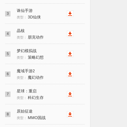
诛仙手游
3
3D仙侠
类型：
晶核
4
朋克动作
类型：
梦幻模拟战
5
策略幻想
类型：
魔域手游2
6
魔幻动作
类型：
星球：重启
7
科幻生存
类型：
原始征途
8
MMO国战
类型：