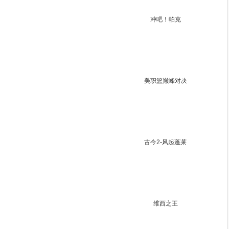
冲吧！帕克
美职篮巅峰对决
古今2-风起蓬莱
维西之王