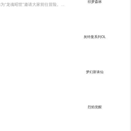
织梦森林
“龙魂昭世”邀请大家前往冒险。...
奥特曼系列OL
梦幻新诛仙
烈焰觉醒