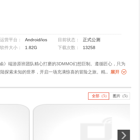
Android/ios
正式公测
运营平台：
目前状态：
1.82G
13
258
软件大小：
下载次数：
谕》端游原班团队精心打磨的3DMMO幻想巨制。遵循匠心，只为
大陆探索未知的世界，开启一场充满惊喜的冒险之旅。精雕细琢，
全部（5）
图片（5）
›