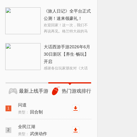
《旅人日记》全平台正式
公测！速来领豪礼！
欢迎回家！这一次，我们不
再说再见。格兰特大叔的马
车已备好——泰拉瑞姆大陆
终于要正式向您敞开大门
大话西游手游2026年6月
啦。公测即正式版本，所有
30日新区【养生·畅玩】
角色、道具、进度永久保
开启
留。
感谢各位玩家朋友对《大话
西游》手游的支持与厚爱，
我们在2026年6月30日加开畅
玩服【养生·畅玩】新区，预
最新上线手游
热门游戏排行
约时间内玩家可以提前创建
人物角色，正式开服以后可
问道
以第一时间进驻游戏。
1
回合制
类型：
全民江湖
2
武侠动作
类型：