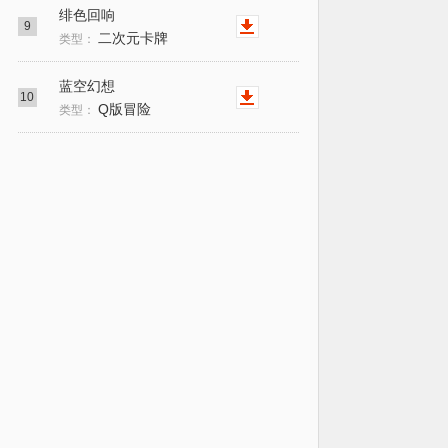
绯色回响
9
二次元卡牌
类型：
蓝空幻想
10
Q版冒险
类型：