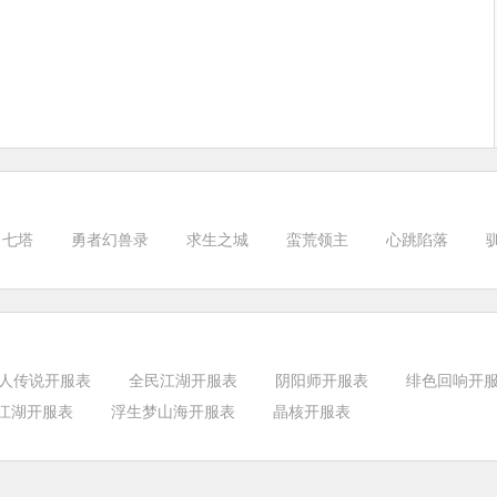
七塔
勇者幻兽录
求生之城
蛮荒领主
心跳陷落
人传说开服表
全民江湖开服表
阴阳师开服表
绯色回响开
江湖开服表
浮生梦山海开服表
晶核开服表