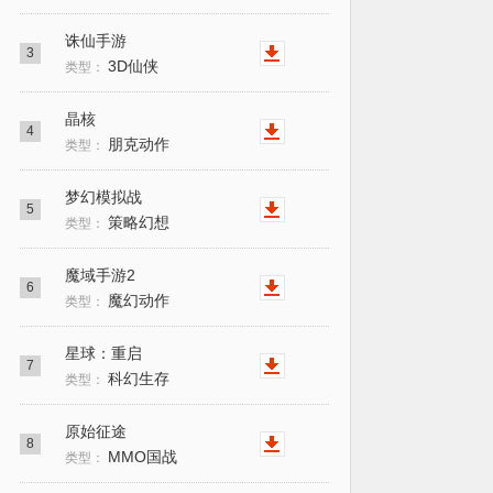
诛仙手游
3
3D仙侠
类型：
晶核
4
朋克动作
类型：
梦幻模拟战
5
策略幻想
类型：
魔域手游2
6
魔幻动作
类型：
星球：重启
7
科幻生存
类型：
原始征途
8
MMO国战
类型：