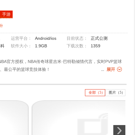
手游
分
版
Android/ios
正式公测
运营平台：
目前状态：
尘科
1.9GB
13
59
软件大小：
下载次数：
BA官方授权，NBA传奇球星吉米·巴特勒倾情代言，实时PVP篮球
、最公平的篮球竞技体验！
全部（5）
图片（5）
›