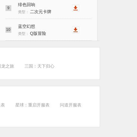
绯色回响
9
二次元卡牌
类型：
蓝空幻想
10
Q版冒险
类型：
驯龙之旅
三国：天下归心
服表
星球：重启开服表
问道开服表