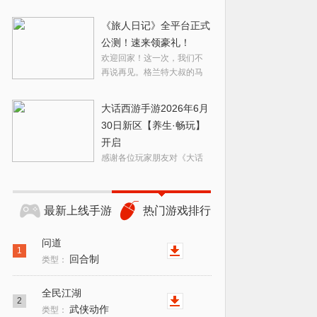
《旅人日记》全平台正式
公测！速来领豪礼！
欢迎回家！这一次，我们不
再说再见。格兰特大叔的马
车已备好——泰拉瑞姆大陆
终于要正式向您敞开大门
大话西游手游2026年6月
啦。公测即正式版本，所有
30日新区【养生·畅玩】
角色、道具、进度永久保
开启
留。
感谢各位玩家朋友对《大话
西游》手游的支持与厚爱，
我们在2026年6月30日加开畅
玩服【养生·畅玩】新区，预
最新上线手游
热门游戏排行
约时间内玩家可以提前创建
人物角色，正式开服以后可
问道
以第一时间进驻游戏。
1
回合制
类型：
全民江湖
2
武侠动作
类型：