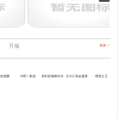
开服
更多>>
烈焰觉醒
冲吧！帕克
美职篮巅峰对决
古今2-风起蓬莱
维西之王