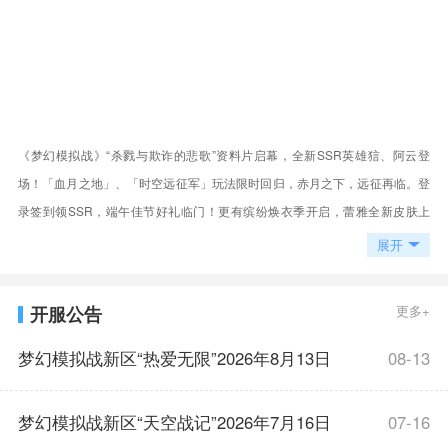
《梦幻模拟战》“杀戮与欺诈的悲歌”资料片启幕，全新SSR英雄狺、阿云登
场！「血月之地」、「时空远征军」玩法限时回归，赤月之下，远征再临。登
录签到领SSR，端午佳节好礼临门！更有缤纷焕衣季开启，蕾雅全新皮肤上
线，狺、阿云「光之回响」皮肤上线！高策略日式王道幻想大作《梦幻模拟
展开
战》官方手游正式推出，日本原厂全程监修，一线声优阵容，盛邀国民级音乐
制作人岩垂德行加盟。全新剧情创作，展开奇妙冒险之旅！延续原作经典策
开服公告
更多+
略，开创战棋游戏实时玩家对抗！
梦幻模拟战新区“热爱无限”2026年8月13日
08-13
开启
梦幻模拟战新区“天空战记”2026年7月16日
07-16