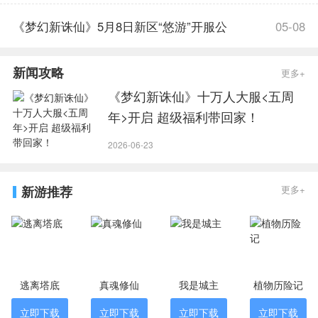
公告
《梦幻新诛仙》5月8日新区“悠游”开服公
05-08
告
新闻攻略
更多+
《梦幻新诛仙》十万人大服<五周
年>开启 超级福利带回家！
2026-06-23
新游推荐
更多+
逃离塔底
真魂修仙
我是城主
植物历险记
立即下载
立即下载
立即下载
立即下载