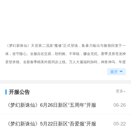
《梦幻新诛仙》天音第二流派“魔修”正式登场，集暴力输出与极致回复于一
体，攻守随心。全服自在交易，秒到账、不审核，赚金无忧。赛季灵兽苍龙神
君登录领、全新春季精美外观同步上线。万人大服福利加码，神兽神马、年度
月卡、绑元等惊喜放送，更有限时自由转职周无限次免费转职。更多精彩，敬
展开
请体验！
开服公告
更多+
《梦幻新诛仙》6月26日新区“五周年”开服
06-26
公告
《梦幻新诛仙》5月22日新区“吾爱服”开服
05-22