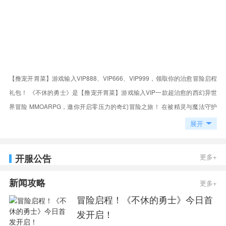
【撸宠开胃菜】游戏输入VIP888、VIP666、VIP999，领取你的治愈冒险启程
礼包！ 《不休的勇士》是【撸宠开胃菜】游戏输入VIP一款超治愈的西幻异世
界冒险 MMOARPG，邀你开启零压力的奇幻冒险之旅！ 在被精灵与魔法守护
的软萌异世界，你将从宁静的风花村出发，和可爱的精灵伙伴结伴，踏遍圣约
展开
之城、花海秘境等治愈感拉满的地图，轻松击退作乱的小魔物，解锁沿途温暖
奇遇，揭开世界背后的温柔秘密。
开服公告
更多+
新闻攻略
更多+
冒险启程！《不休的勇士》今日首
发开启！