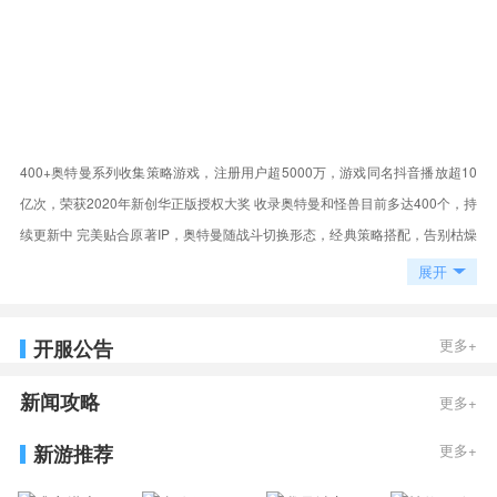
400+奥特曼系列收集策略游戏，注册用户超5000万，游戏同名抖音播放超10
亿次，荣获2020年新创华正版授权大奖 收录奥特曼和怪兽目前多达400个，持
续更新中 完美贴合原著IP，奥特曼随战斗切换形态，经典策略搭配，告别枯燥
战斗观看 原汁原味还原人间体、宝物变身器 超良心还原奥特曼招牌光线技能
展开
动作与特效，细致入微深受好评 全新高清高帧率版本，秒进战斗，体验极致丝
滑般爽快感。
开服公告
更多+
新闻攻略
更多+
新游推荐
更多+