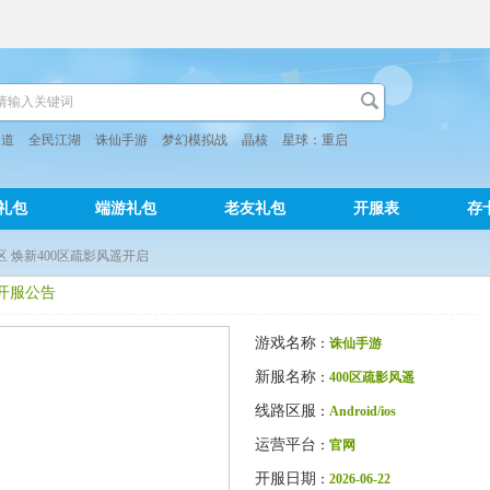
问道
全民江湖
诛仙手游
梦幻模拟战
晶核
星球：重启
礼包
端游礼包
老友礼包
开服表
存
新区 焕新400区疏影风遥开启
区开服公告
游戏名称
：
诛仙手游
新服名称
：
400区疏影风遥
线路区服
：
Android/ios
运营平台
：
官网
开服日期
：
2026-06-22