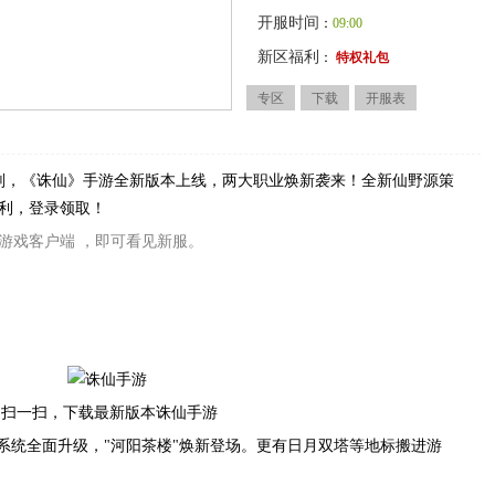
开服时间
：
09:00
新区福利
：
特权礼包
专区
下载
开服表
服计划，《诛仙》手游全新版本上线，两大职业焕新袭来！全新仙野源策
利，登录领取！
游戏客户端 ，即可看见新服。
扫一扫，下载最新版本诛仙手游
交系统全面升级，"河阳茶楼"焕新登场。更有日月双塔等地标搬进游