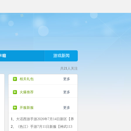
卡箱
游戏新闻
共
21
人关注
相关礼包
更多
火爆推荐
更多
开服新服
更多
1、
大话西游手游2026年7月14日新区【养
生·轻享】开启
2、
《热江》手游7月11日新服【神武113