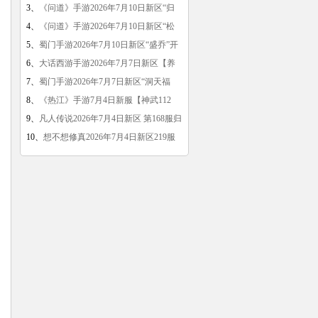
区】开启公告
3、
《问道》手游2026年7月10日新区“归
云忘尘”开服公告
4、
《问道》手游2026年7月10日新区“松
间明月”开服公告
5、
蜀门手游2026年7月10日新区“盛乔”开
服公告
6、
大话西游手游2026年7月7日新区【养
生·无忧】开启
7、
蜀门手游2026年7月7日新区“洞天福
地”开服公告
8、
《热江》手游7月4日新服【神武112
区】开启公告
9、
凡人传说2026年7月4日新区 第168服归
一界开启
10、
想不想修真2026年7月4日新区219服
道驰界开服公告