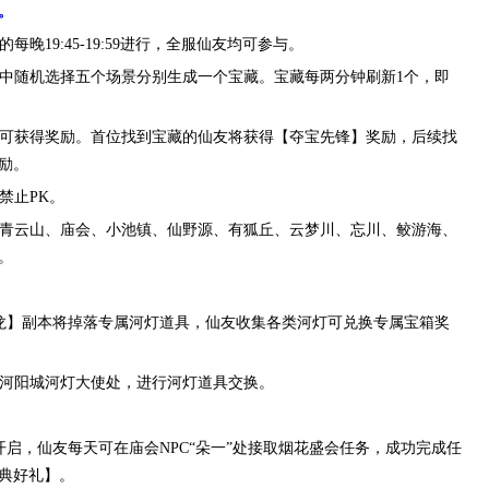
。
晚19:45-19:59进行，全服仙友均可参与。
中随机选择五个场景分别生成一个宝藏。宝藏每两分钟刷新1个，即
可获得奖励。首位找到宝藏的仙友将获得【夺宝先锋】奖励，后续找
励。
禁止PK。
青云山、庙会、小池镇、仙野源、有狐丘、云梦川、忘川、鲛游海、
。
龙】副本将掉落专属河灯道具，仙友收集各类河灯可兑换专属宝箱奖
河阳城河灯大使处，进行河灯道具交换。
启，仙友每天可在庙会NPC“朵一”处接取烟花盛会任务，成功完成任
典好礼】。