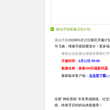
诛仙手游新服活动介绍
诛仙手游
2026年6月22日新区开
马飞驰，情缘升级甜蜜加分！更多福
请各位仙友退出游戏并重新打开
开服时间：
6
月22日
09:00
新服名称：
焕新400区疏影风遥
最新版本客户端：
点这里下载>>
全新"神纹系统"丰富养成路线，社
戏，快来开启你的仙侠新篇章！