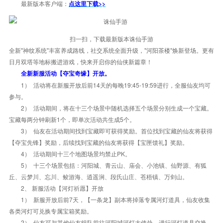
最新版本客户端：
点这里下载>>
扫一扫，下载最新版本诛仙手游
全新"神纹系统"丰富养成路线，社交系统全面升级，"河阳茶楼"焕新登场。更有
日月双塔等地标搬进游戏，快来开启你的仙侠新篇章！
全新新服活动【夺宝奇缘】开放。
1） 活动将在新服开放后前14天的每晚19:45-19:59进行，全服仙友均可
参与。
2） 活动期间，将在十三个场景中随机选择五个场景分别生成一个宝藏。
宝藏每两分钟刷新1个，即单次活动共生成5个。
3） 仙友在活动期间找到宝藏即可获得奖励。首位找到宝藏的仙友将获得
【夺宝先锋】奖励，后续找到宝藏的仙友将获得【宝匣馈礼】奖励。
4） 活动期间十三个地图场景均禁止PK。
5） 十三个场景包括：河阳城、青云山、庙会、小池镇、仙野源、有狐
丘、云梦川、忘川、鲛游海、逍遥涧、段氏山庄、苍梧镇、万剑山。
2、 新服活动【河灯祈愿】开放
1） 新服开放后前7天，【一条龙】副本将掉落专属河灯道具，仙友收集
各类河灯可兑换专属宝箱奖励。
2） 仙友可与其他仙友组队前往河阳城河灯大使处，进行河灯道具交换。