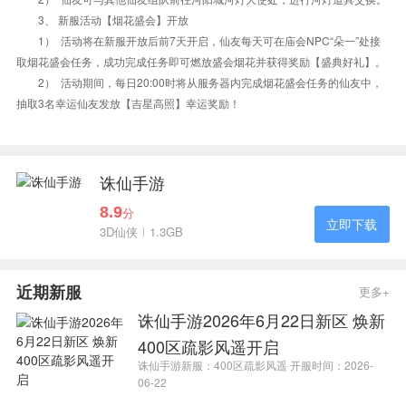
3、 新服活动【烟花盛会】开放
1） 活动将在新服开放后前7天开启，仙友每天可在庙会NPC“朵一”处接
取烟花盛会任务，成功完成任务即可燃放盛会烟花并获得奖励【盛典好礼】。
2） 活动期间，每日20:00时将从服务器内完成烟花盛会任务的仙友中，
抽取3名幸运仙友发放【吉星高照】幸运奖励！
诛仙手游
8.9
分
立即下载
3D仙侠
1.3GB
近期新服
更多+
诛仙手游2026年6月22日新区 焕新
400区疏影风遥开启
诛仙手游新服：400区疏影风遥 开服时间：2026-
06-22