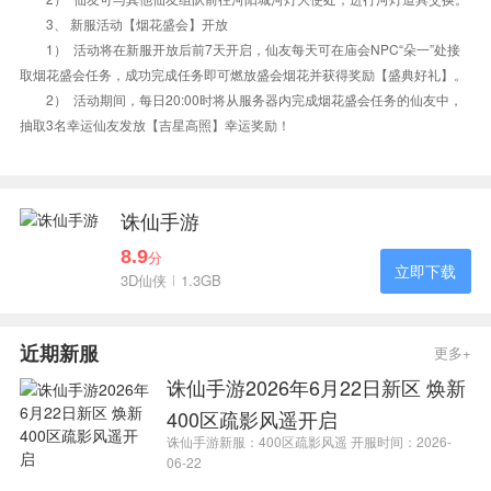
3、 新服活动【烟花盛会】开放
1） 活动将在新服开放后前7天开启，仙友每天可在庙会NPC“朵一”处接
取烟花盛会任务，成功完成任务即可燃放盛会烟花并获得奖励【盛典好礼】。
2） 活动期间，每日20:00时将从服务器内完成烟花盛会任务的仙友中，
抽取3名幸运仙友发放【吉星高照】幸运奖励！
诛仙手游
8.9
分
立即下载
3D仙侠
1.3GB
近期新服
更多+
诛仙手游2026年6月22日新区 焕新
400区疏影风遥开启
诛仙手游新服：400区疏影风遥 开服时间：2026-
06-22