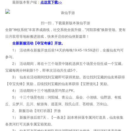
最新版本客户端：
点这里下载>>
扫一扫，下载最新版本诛仙手游
全新"神纹系统"丰富养成路线，社交系统全面升级，"河阳茶楼"焕新登场。更有
日月双塔等地标搬进游戏，快来开启你的仙侠新篇章！
全新新服活动【夺宝奇缘】开放。
1） 活动将在新服开放后前14天的每晚19:45-19:59进行，全服仙友均可
参与。
2） 活动期间，将在十三个场景中随机选择五个场景分别生成一个宝藏。
宝藏每两分钟刷新1个，即单次活动共生成5个。
3） 仙友在活动期间找到宝藏即可获得奖励。首位找到宝藏的仙友将获得
【夺宝先锋】奖励，后续找到宝藏的仙友将获得【宝匣馈礼】奖励。
4） 活动期间十三个地图场景均禁止PK。
5） 十三个场景包括：河阳城、青云山、庙会、小池镇、仙野源、有狐
丘、云梦川、忘川、鲛游海、逍遥涧、段氏山庄、苍梧镇、万剑山。
2、 新服活动【河灯祈愿】开放
1） 新服开放后前7天，【一条龙】副本将掉落专属河灯道具，仙友收集
各类河灯可兑换专属宝箱奖励。
2） 仙友可与其他仙友组队前往河阳城河灯大使处，进行河灯道具交换。