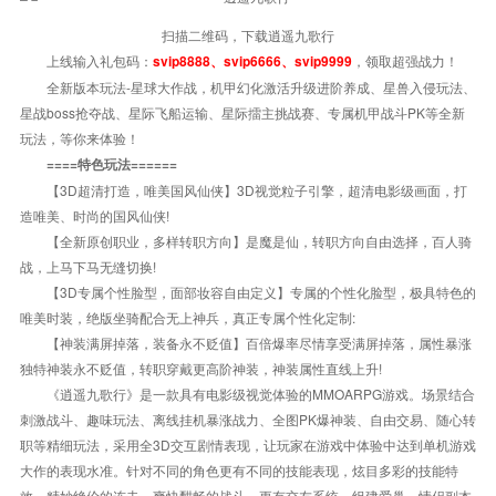
扫描二维码，下载逍遥九歌行
上线输入礼包码：
，领取超强战力！
svip8888、svip6666、svip9999
全新版本玩法-星球大作战，机甲幻化激活升级进阶养成、星兽入侵玩法、
星战boss抢夺战、星际飞船运输、星际擂主挑战赛、专属机甲战斗PK等全新
玩法，等你来体验！
====特色玩法======
【3D超清打造，唯美国风仙侠】3D视觉粒子引擎，超清电影级画面，打
造唯美、时尚的国风仙侠!
【全新原创职业，多样转职方向】是魔是仙，转职方向自由选择，百人骑
战，上马下马无缝切换!
【3D专属个性脸型，面部妆容自由定义】专属的个性化脸型，极具特色的
唯美时装，绝版坐骑配合无上神兵，真正专属个性化定制:
【神装满屏掉落，装备永不贬值】百倍爆率尽情享受满屏掉落，属性暴涨
独特神装永不贬值，转职穿戴更高阶神装，神装属性直线上升!
《逍遥九歌行》是一款具有电影级视觉体验的MMOARPG游戏。场景结合
刺激战斗、趣味玩法、离线挂机暴涨战力、全图PK爆神装、自由交易、随心转
职等精细玩法，采用全3D交互剧情表现，让玩家在游戏中体验中达到单机游戏
大作的表现水准。针对不同的角色更有不同的技能表现，炫目多彩的技能特
效，精妙绝伦的连击，爽快酣畅的战斗。更有交友系统、组建爱巢、情侣副本