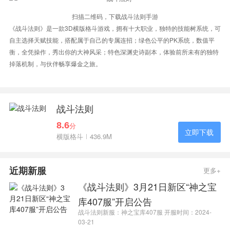
扫描二维码，下载战斗法则手游
《战斗法则》是一款3D横版格斗游戏，拥有十大职业，独特的技能树系统，可
自主选择天赋技能，搭配属于自己的专属连招；绿色公平的PK系统，数值平
衡，全凭操作，秀出你的大神风采；特色深渊史诗副本，体验前所未有的独特
掉落机制，与伙伴畅享爆金之旅。
战斗法则
8.6
分
立即下载
横版格斗
436.9M
近期新服
更多+
《战斗法则》3月21日新区“神之宝
库407服”开启公告
战斗法则新服：神之宝库407服 开服时间：2024-
03-21