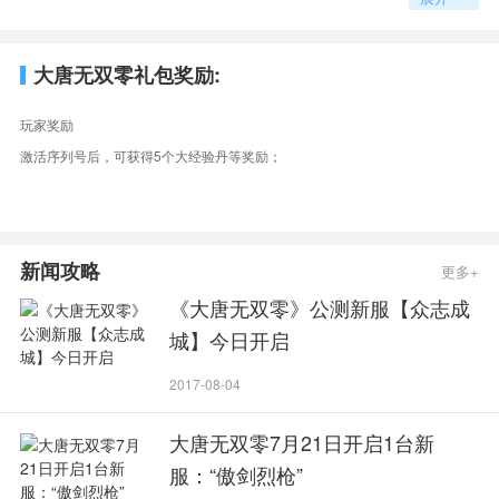
B、该网易账号下至少有一个等级大于或等于60级的角色;
C、该网易账号近30天登陆《大唐无双》的总时间少于10个小时;
大唐无双零礼包奖励:
2、序列号激活方式
进入游戏后，点击“奖励中心”按钮(屏幕右上角地图左侧的礼品图形按钮)，
玩家奖励
打开奖励中心界面，选择兑换礼品功能选项，输入序列号即可。
激活序列号后，可获得5个大经验丹等奖励；
新闻攻略
更多+
《大唐无双零》公测新服【众志成
城】今日开启
2017-08-04
大唐无双零7月21日开启1台新
服：“傲剑烈枪”