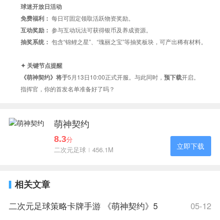
球迷开放日活动
每日可固定领取活跃物资奖励。
免费福利：
参与互动玩法可获得银币及养成资源。
互动奖励：
包含“锦鲤之星”、“瑰丽之宝”等抽奖板块，可产出稀有材料。
抽奖系统：
✦ 关键节点提醒
5月13日10:00正式开服。与此同时，
开启。
《萌神契约》将于
预下载
指挥官，你的首发名单准备好了吗？
萌神契约
8.3
分
立即下载
二次元足球
456.1M
相关文章
二次元足球策略卡牌手游 《萌神契约》5
05-12