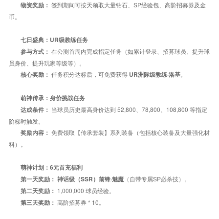
签到期间可按天领取大量钻石、SP经验包、高阶招募券及金
物资奖励：
币。
七日盛典：
UR
级教练任务
在公测首周内完成指定任务（如累计登录、招募球员、提升球
参与方式：
员身价、提升玩家等级等）。
任务积分达标后，可免费获得
。
核心奖励：
UR
洲际级教练·洛基
萌神传承：身价挑战任务
当球员历史最高身价达到 52,800、78,800、108,800 等指定
达成条件：
阶梯时触发。
免费领取【传承套装】系列装备（包括核心装备及大量强化材
奖励内容：
料）。
萌神计划：6元首充福利
（自带专属SP必杀技）。
第一天奖励：
神话级（
SSR
）前锋·魅魔
1,000,000 球员经验。
第二天奖励：
高阶招募券 * 10。
第三天奖励：