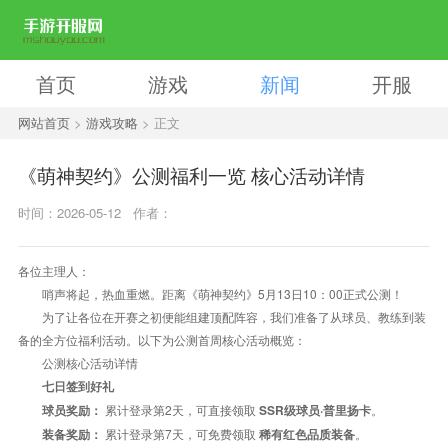
首页
游戏
新闻
开服
网站首页
>
游戏攻略
> 正文
《萌神契约》公测福利一览 核心活动详情
时间：2026-05-12
作者：
各位主理人：
哨声将起，热血重燃。距离《萌神契约》5月13日10：00正式公测！
为了让各位在开赛之初便能组建顶配阵容，我们准备了从球员、教练到装
备的全方位福利活动。以下为公测首周核心活动概览：
公测核心活动详情
七日签到好礼
累计登录第2天，可直接领取
。
球员奖励：
SSR
级球员·普里扬卡
累计登录第7天，可免费领取
。
装备奖励：
稀有红色品质装备