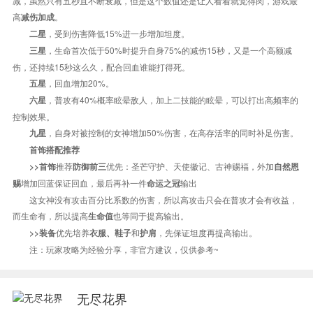
减，虽然只有五秒且不断衰减，但是这个数值还是让人看着就觉得肉，游戏最
高
。
减伤加成
，受到伤害降低15%进一步增加坦度。
二星
，生命首次低于50%时提升自身75%的减伤15秒，又是一个高额减
三星
伤，还持续15秒这么久，配合回血谁能打得死。
，回血增加20%。
五星
，普攻有40%概率眩晕敌人，加上二技能的眩晕，可以打出高频率的
六星
控制效果。
，自身对被控制的女神增加50%伤害，在高存活率的同时补足伤害。
九星
首饰搭配推荐
推荐
优先：圣芒守护、天使徽记、古神赐福，外加
>>首饰
防御前三
自然恩
增加回蓝保证回血，最后再补一件
输出
赐
命运之冠
这女神没有攻击百分比系数的伤害，所以高攻击只会在普攻才会有收益，
而生命有，所以提高
也等同于提高输出。
生命值
优先培养
和
，先保证坦度再提高输出。
>>装备
衣服、鞋子
护肩
注：玩家攻略为经验分享，非官方建议，仅供参考~
无尽花界