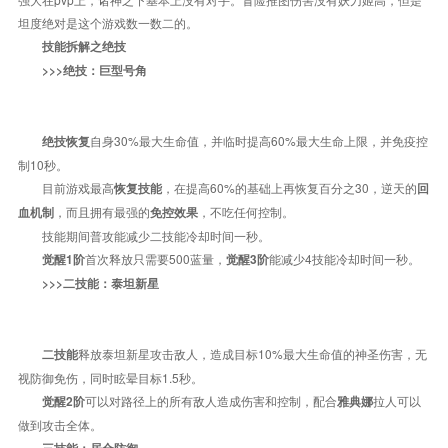
坦度绝对是这个游戏数一数二的。
技能拆解之绝技
>>>绝技：巨型号角
自身30%最大生命值，并临时提高60%最大生命上限，并免疫控
绝技
恢复
制10秒。
目前游戏最高
，在提高60%的基础上再恢复百分之30，逆天的
恢复
技能
回
，而且拥有最强的
，不吃任何控制。
血机制
免控效果
技能期间普攻能减少二技能冷却时间一秒。
首次释放只需要500蓝量，
能减少4技能冷却时间一秒。
觉醒1阶
觉醒3阶
>>>二技能：泰坦新星
释放泰坦新星攻击敌人，造成目标10%最大生命值的神圣伤害，无
二技能
视防御免伤，同时眩晕目标1.5秒。
可以对路径上的所有敌人造成伤害和控制，配合
拉人可以
觉醒2阶
雅典娜
做到攻击全体。