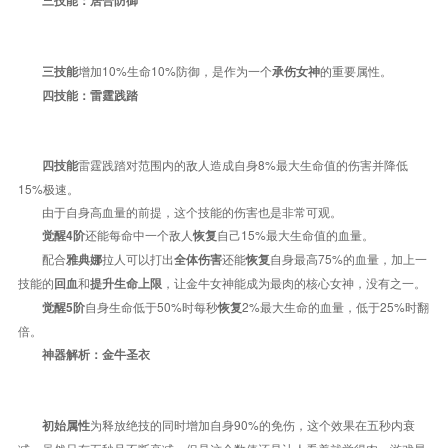
三技能：居合防御
增加10%生命10%防御，是作为一个
的重要属性。
三技能
承伤女神
四技能：雷霆践踏
雷霆践踏对范围内的敌人造成自身8%最大生命值的伤害并降低
四技能
15%极速。
由于自身高血量的前提，这个技能的伤害也是非常可观。
还能每命中一个敌人
自己15%最大生命值的血量。
觉醒4阶
恢复
配合
拉人可以打出
还能
自身最高75%的血量，加上一
雅典娜
全体伤害
恢复
技能的
和
，让金牛女神能成为最肉的核心女神，没有之一。
回血
提升生命上限
自身生命低于50%时每秒
2%最大生命的血量，低于25%时翻
觉醒5阶
恢复
倍。
神器解析：金牛圣衣
为释放绝技的同时增加自身90%的免伤，这个效果在五秒内衰
初始属性