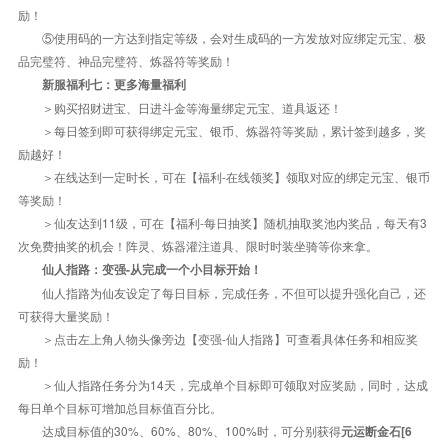
励！
⑤使用码的一方达到指定等级，会对生成码的一方发放对应绑定元宝、极
品完璧符、神品完璧符、炼器符等奖励！
新服福利七：更多海量福利
＞购买招财进宝、日进斗金等海量绑定元宝、道具返还！
＞每日签到即可获得绑定元宝、银币、炼器符等奖励，累计签到越多，奖
励越好！
＞在线达到一定时长，可在【福利-在线领奖】领取对应的绑定元宝、银币
等奖励！
＞仙友达到11级，可在【福利-每日抽奖】随机抽取奖池内奖品，每天有3
次免费抽奖的机会！阵灵、炼器灌注道具、限时时装坐骑等你来拿。
仙人指路：变强-从完成一个小目标开始！
仙人指路为仙友设定了每日目标，完成任务，不但可以提升强化自己，还
可获得大量奖励！
＞点击左上角人物头像旁边【变强-仙人指路】可查看具体任务和相应奖
励！
＞仙人指路任务分为14天，完成单个目标即可领取对应奖励，同时，达成
每日单个目标可增加总目标值百分比。
达成目标值的30%、60%、80%、100%时，可分别获得
元运断金石[6