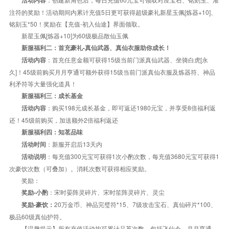
活动内容
注符的奖励！活动期间内累计充值5日更可获得超级豪礼新星玉佩[炼器+10]、
铭刻玉*50！奖励在【充值-初入仙途】界面领取。
新星玉佩[炼器+10]为60级极品散仙玉佩
新服福利二：首充豪礼-真仙武器、真仙衣服助你成长！
：首充任意金额可获得15级当前门派真仙武器、坐骑白虎[永
活动内容
久]！45级前购买月月亨通可额外获得15级当前门派真仙衣服及炼器符、神品
利矛符等大量强化道具！
新服福利三：成长基金
：购买198元成长基金，即可返还1980元宝，并享受8倍福利返
活动内容
还！45级前购买，加送额外2倍福利返还
新服福利四：知茗品味
：新服开启后13天内
活动时间
：每充值300元宝可获得1次小酌次数，每充值3680元宝可获得1
活动说明
次豪饮次数（可叠加）。消耗次数可获得相应奖励。
奖励：
：宋时晏阵灵碎片、宋时笙阵灵碎片、灵尘
奖励-小酌
20万金币、神品完璧符*15、7级攻击宝石、真仙碎片*100、
奖励-豪饮：
极品60级真仙护符。
【温馨提示】所有充值活动均可累计品茗次数，包括飞仙令、月月亨通、