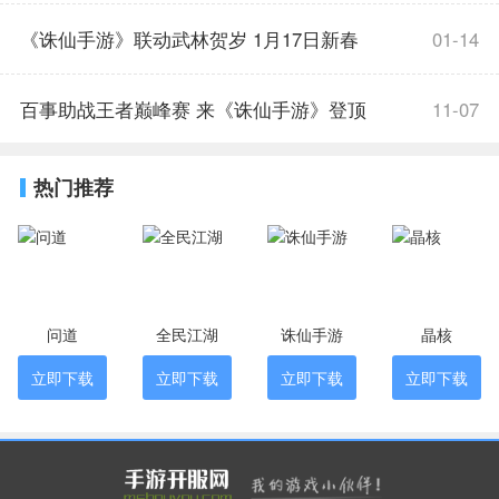
游，上线领主角阵灵！
《诛仙手游》联动武林贺岁 1月17日新春
01-14
版本福利满满
百事助战王者巅峰赛 来《诛仙手游》登顶
11-07
仙界
热门推荐
问道
全民江湖
诛仙手游
晶核
立即下载
立即下载
立即下载
立即下载