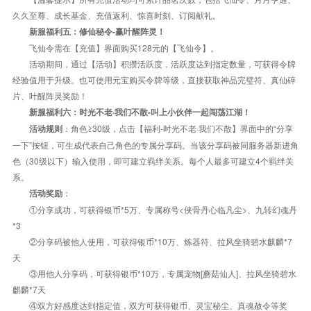
久久至尊、成长基金、充值返利、惊喜时刻、订阅献礼。
新服福利五：修仙秘令-赢叶醒阵灵！
飞仙令需在【充值】界面购买128元的【飞仙令】。
活动期间，通过【活动】积攒活跃度，活跃度达到指定数量，可获得令牌
经验值用于升级。也可使用元宝购买令牌等级，直接获取神品完璧符、真仙碎
片、叶醒阵灵奖励！
新服福利六：时光不老·我们不散-叫上小伙伴一起闯荡江湖！
：角色≥30级，点击【福利-时光不老·我们不散】界面中的“分享
活动规则
一下”按钮，可生成代表自己角色的专属分享码。当该分享码被同服务器新进角
色（30级以下）输入使用，即可建立羁绊关系。每个人最多可建立4个羁绊关
系。
：
活动奖励
①分享成功，可获得银币*5万、专属称号<侠骨丹心临凡尘>、九转幻魂丹
*3
②分享码被他人使用，可获得银币*10万、炼器符、拉风坐骑碧水麒麟*7
天
③用他人分享码，可获得银币*10万，专属宠物[蘑菇仙人]、拉风坐骑碧水
麒麟*7天
④双方好感度达到指定值，双方可获得银币、灵宝秘尘、真魂赦令等奖